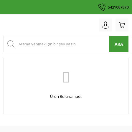
5421087870
ARA
Ürün Bulunamadı.