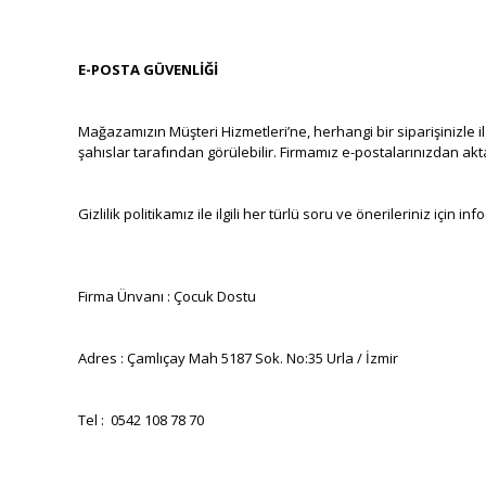
E-POSTA GÜVENLİĞİ
Mağazamızın Müşteri Hizmetleri’ne, herhangi bir siparişinizle i
şahıslar tarafından görülebilir. Firmamız e-postalarınızdan akta
Gizlilik politikamız ile ilgili her türlü soru ve önerileriniz için
Firma Ünvanı : Çocuk Dostu
Adres : Çamlıçay Mah 5187 Sok. No:35 Urla / İzmir
Tel : 0542 108 78 70