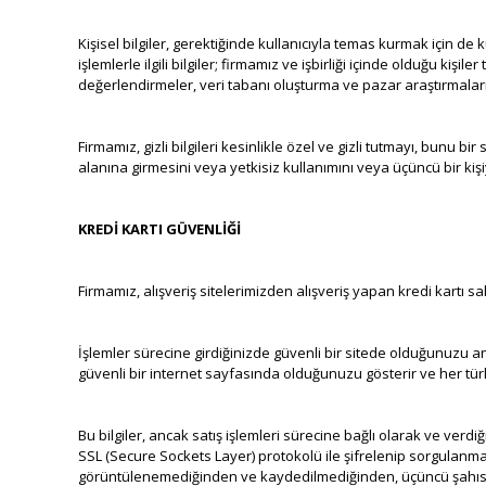
Kişisel bilgiler, gerektiğinde kullanıcıyla temas kurmak için de
işlemlerle ilgili bilgiler; firmamız ve işbirliği içinde olduğu kiş
değerlendirmeler, veri tabanı oluşturma ve pazar araştırmaların
Firmamız, gizli bilgileri kesinlikle özel ve gizli tutmayı, bunu
alanına girmesini veya yetkisiz kullanımını veya üçüncü bir kiş
KREDİ KARTI GÜVENLİĞİ
Firmamız, alışveriş sitelerimizden alışveriş yapan kredi kartı sa
İşlemler sürecine girdiğinizde güvenli bir sitede olduğunuzu anl
güvenli bir internet sayfasında olduğunuzu gösterir ve her türlü
Bu bilgiler, ancak satış işlemleri sürecine bağlı olarak ve verdiğin
SSL (Secure Sockets Layer) protokolü ile şifrelenip sorgulanmak üze
görüntülenemediğinden ve kaydedilmediğinden, üçüncü şahısları