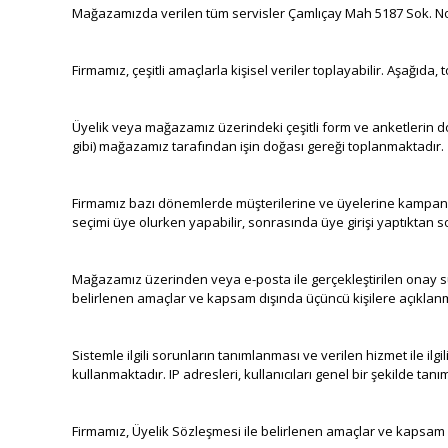
Mağazamızda verilen tüm servisler Çamlıçay Mah 5187 Sok. No:35 
Firmamız, çeşitli amaçlarla kişisel veriler toplayabilir. Aşağıda, 
Üyelik veya mağazamız üzerindeki çeşitli form ve anketlerin doldu
gibi) mağazamız tarafından işin doğası gereği toplanmaktadır.
Firmamız bazı dönemlerde müşterilerine ve üyelerine kampanya b
seçimi üye olurken yapabilir, sonrasında üye girişi yaptıktan so
Mağazamız üzerinden veya e-posta ile gerçekleştirilen onay süre
belirlenen amaçlar ve kapsam dışında üçüncü kişilere açıklan
Sistemle ilgili sorunların tanımlanması ve verilen hizmet ile il
kullanmaktadır. IP adresleri, kullanıcıları genel bir şekilde ta
Firmamız, Üyelik Sözleşmesi ile belirlenen amaçlar ve kapsam dı