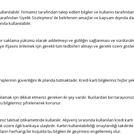
 kullanılabilir. Firmamız tarafından talep edilen bilgiler ve kullanıcı taraf
iler tarafından ‘Üyelik Sözleşmesi’ ile belirlenen amaçlar ve kapsam dışında da,
da kullanılabilir.
 bir sır saklama yükümü olarak addetmeyi ve gizliliğin sağlanması ve sürdürü
iye ifşasını önlemek için gerekli tüm tedbirleri almayı ve gerekli özeni gös
hiplerinin güvenliğini ilk planda tutmaktadır. Kredi kartı bilgileriniz hiçbi
amak için dikkat etmeniz gereken iki şey vardır. Bunlardan biri tarayıcınızın
 bilgileriniz şifrelenerek korunur.
iz talimat istikametinde kullanılır. Alışveriş sırasında kullanılan kredi kartı i
re ilgili bankaya ulaştırılır. Kartın kullanılabilirliği onaylandığı takdirde al
n herhangi bir koşulda bu bilgileri ile geçirmesi engellenmiş olur.