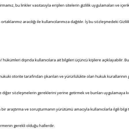
rmamız, bu linkler vasıtasıyla erişilen sitelerin gizlilik uygulamaları ve iç
rtaklarımız aracılığı ile kullanıcılarımıza dağıtılır. İş bu sözleşmedeki Gizl
ası’ hükümleri dışında kullanıcılara ait bilgileri üçüncü kişilere açıklayabilir.
ki otorite tarafından çıkarılan ve yürürlülükte olan hukuk kurallarının g
 ve diğer sözleşmelerin gereklerini yerine getirmek ve bunları uygulamaya
 bir araştırma ve soruşturmanın yürütümü amacıyla kullanıcılarla ilgili bilgi 
ermenin gerekli olduğu hallerdir.