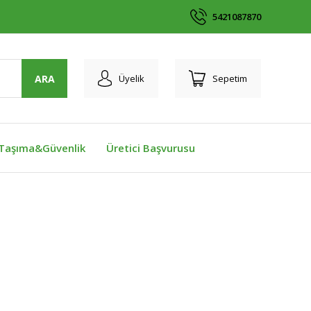
5421087870
ARA
Üyelik
Sepetim
Taşıma&Güvenlik
Üretici Başvurusu