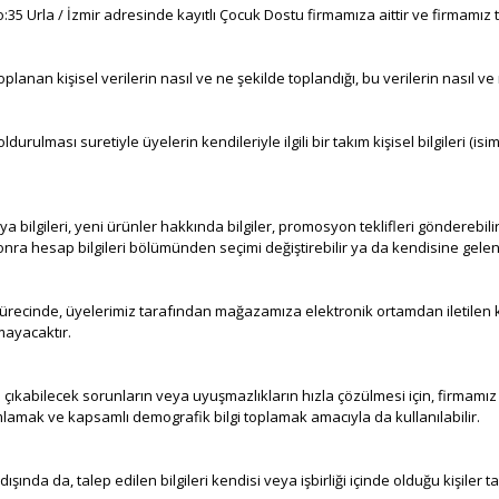
Urla / İzmir adresinde kayıtlı Çocuk Dostu firmamıza aittir ve firmamız tar
toplanan kişisel verilerin nasıl ve ne şekilde toplandığı, bu verilerin nasıl ve
rulması suretiyle üyelerin kendileriyle ilgili bir takım kişisel bilgileri (isi
ilgileri, yeni ürünler hakkında bilgiler, promosyon teklifleri gönderebilir
nra hesap bilgileri bölümünden seçimi değiştirebilir ya da kendisine gelen bil
cinde, üyelerimiz tarafından mağazamıza elektronik ortamdan iletilen kişisel
mayacaktır.
gili çıkabilecek sorunların veya uyuşmazlıkların hızla çözülmesi için, firma
nımlamak ve kapsamlı demografik bilgi toplamak amacıyla da kullanılabilir.
şında da, talep edilen bilgileri kendisi veya işbirliği içinde olduğu kişil