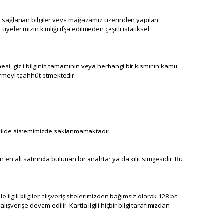
ından sağlanan bilgiler veya mağazamız üzerinden yapılan
 üyelerimizin kimliği ifşa edilmeden çeşitli istatiksel
lmesi, gizli bilginin tamamının veya herhangi bir kısmının kamu
termeyi taahhüt etmektedir.
r şekilde sistemimizde saklanmamaktadır.
 en alt satırında bulunan bir anahtar ya da kilit simgesidir. Bu
le ilgili bilgiler alışveriş sitelerimizden bağımsız olarak 128 bit
ışverişe devam edilir. Kartla ilgili hiçbir bilgi tarafımızdan