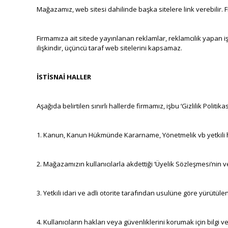
Mağazamız, web sitesi dahilinde başka sitelere link verebilir. Fi
Firmamıza ait sitede yayınlanan reklamlar, reklamcılık yapan iş o
ilişkindir, üçüncü taraf web sitelerini kapsamaz.
İSTİSNAİ HALLER
Aşağıda belirtilen sınırlı hallerde firmamız, işbu ‘Gizlilik Politik
1.
Kanun, Kanun Hükmünde Kararname, Yönetmelik vb yetkili huku
2.
Mağazamızın kullanıcılarla akdettiği ‘Üyelik Sözleşmesi’nin
3.
Yetkili idari ve adli otorite tarafından usulüne göre yürütülen
4.
Kullanıcıların hakları veya güvenliklerini korumak için bilgi v