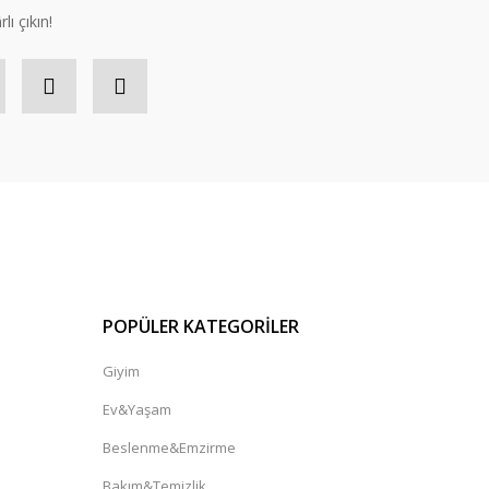
lı çıkın!
POPÜLER KATEGORİLER
Giyim
Ev&Yaşam
Beslenme&Emzirme
Bakım&Temizlik