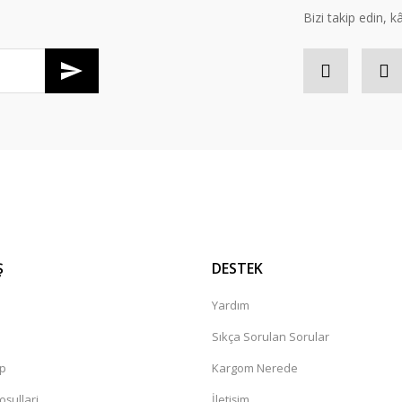
Bizi takip edin, kâr
Ş
DESTEK
Yardım
Sıkça Sorulan Sorular
ip
Kargom Nerede
oşullari
İletişim