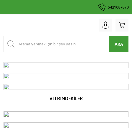
5421087870
ARA
VİTRİNDEKİLER
YENİ